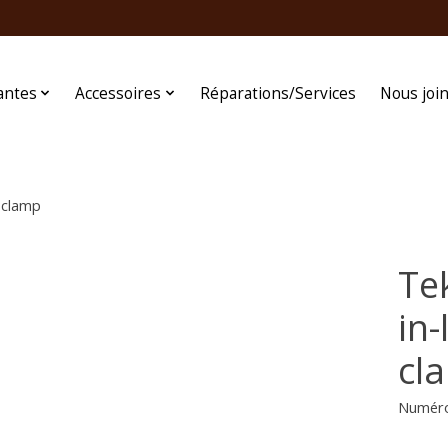
antes
Accessoires
Réparations/Services
Nous joi
 clamp
Te
in
cl
Numéro 