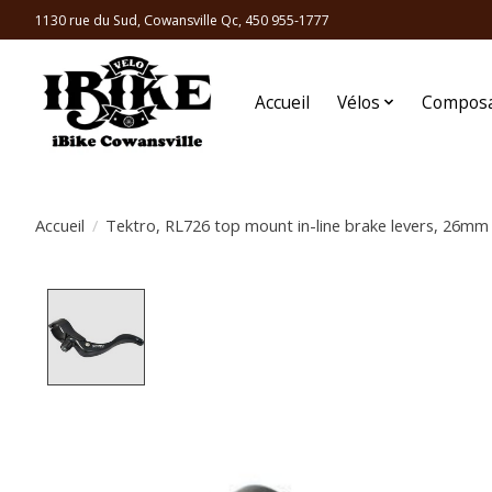
1130 rue du Sud, Cowansville Qc, 450 955-1777
Accueil
Vélos
Compos
Accueil
/
Tektro, RL726 top mount in-line brake levers, 26mm
Product image slideshow Items