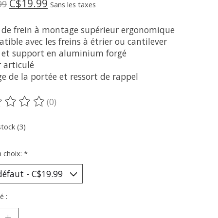
C$19.99
99
Sans les taxes
r de frein à montage supérieur ergonomique
ible avec les freins à étrier ou cantilever
r et support en aluminium forgé
r articulé
e de la portée et ressort de rappel
(0)
oduit est évalué à
0
sur 5
stock (3)
n choix:
*
é :