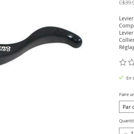
C$39.
Levie
Compat
Levie
Collie
Réglag
Ce pr
En 
Faire u
Quantit