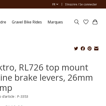
FR
S’inscrire / Se connecter
ndre
Gravel Bike Rides
Marques
ktro, RL726 top mount
-line brake levers, 26mm
amp
d’article : P-3353