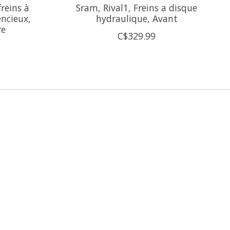
reins à
Sram, Rival1, Freins a disque
encieux,
hydraulique, Avant
re
C$329.99