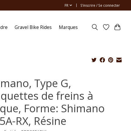
FR
S’inscrire / Se connecter
ndre
Gravel Bike Rides
Marques
imano, Type G,
aquettes de freins à
sque, Forme: Shimano
5A-RX, Résine