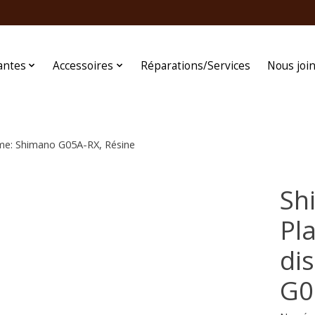
antes
Accessoires
Réparations/Services
Nous joi
rme: Shimano G05A-RX, Résine
Sh
Pl
di
G0