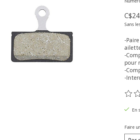
Numéro
C$24
Sans le
-Paire
ailett
-Comp
pour r
-Compa
-Inter
Ce pr
En 
Faire u