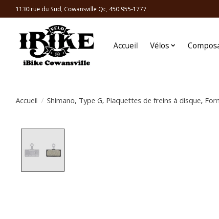
1130 rue du Sud, Cowansville Qc, 450 955-1777
Accueil
Vélos
Compos
Accueil
/
Shimano, Type G, Plaquettes de freins à disque, Fo
Product image slideshow Items