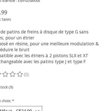
 d’article : EBPG05ARXA
.99
s taxes
 de patins de freins à disque de type G sans
es, pour un étrier
osé en résine, pour une meilleure modulation &
éduire le bruit
tible avec les étriers à 2 pistons SLX et XT
changeable avec les patins type J et type F
(0)
oduit est évalué à
0
sur 5
stock (9)
n choix:
*