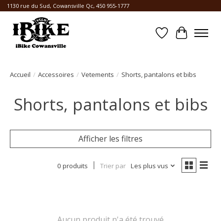
1130 rue du Sud, Cowansville Qc, 450 955-1777
Liste de souhait
Panier
Accueil
/
Accessoires
/
Vetements
/
Shorts, pantalons et bibs
Shorts, pantalons et bibs
Afficher les filtres
0 produits
Trier par
Les plus vus
Aucun produit n'a été trouvé