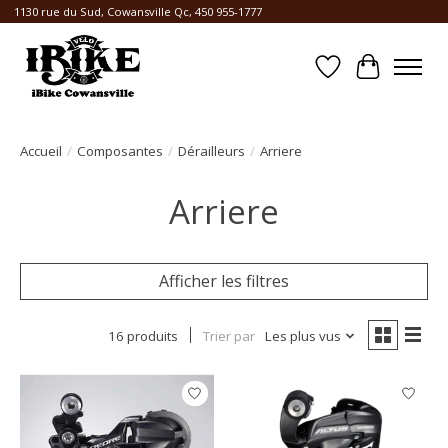
1130 rue du Sud, Cowansville Qc, 450 955-1777
Liste de souhait
Panier
Accueil
/
Composantes
/
Dérailleurs
/
Arriere
Arriere
Afficher les filtres
16 produits
Trier par
Les plus vus