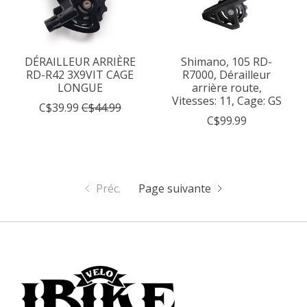
DÉRAILLEUR ARRIÈRE
Shimano, 105 RD-
RD-R42 3X9VIT CAGE
R7000, Dérailleur
LONGUE
arrière route,
Vitesses: 11, Cage: GS
C$39.99
C$44.99
C$99.99
Préc.
Page suivante