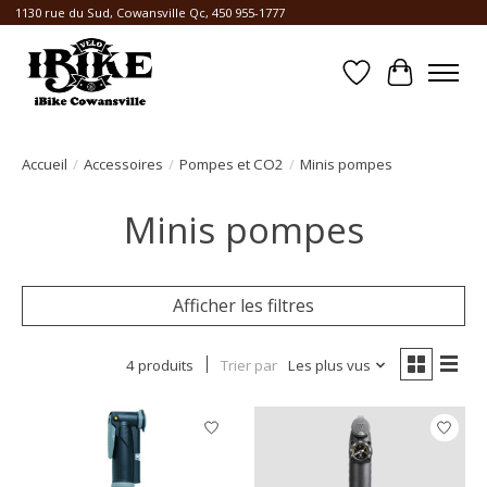
1130 rue du Sud, Cowansville Qc, 450 955-1777
Liste de souhait
Panier
Accueil
/
Accessoires
/
Pompes et CO2
/
Minis pompes
Minis pompes
Afficher les filtres
4 produits
Trier par
Les plus vus