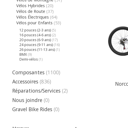
Vélos Hybrides
(20)
Vélos de Route
(37)
Vélos Électriques
(64)
Vélos pour Enfants
(53)
12 pouces (2-3 ans)
(5)
16 pouces (4-6 ans)
(2)
20 pouces (6-9 ans)
(17)
24 pouces (9-11 ans)
(16)
26 pouces (11-13 ans)
(1)
BMX
(9)
Demi-vélos
(1)
Composantes
(1100)
Accessoires
(836)
Norc
Réparations/Services
(2)
Nous joindre
(0)
Gravel Bike Rides
(0)
Marques