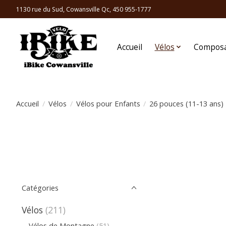
1130 rue du Sud, Cowansville Qc, 450 955-1777
Accueil
Vélos
Compos
Accueil
/
Vélos
/
Vélos pour Enfants
/
26 pouces (11-13 ans)
Catégories
Vélos
(211)
Vélos de Montagne
(51)