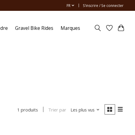
FR
S’inscrire / Se connecter
ndre
Gravel Bike Rides
Marques
Trier par
Les plus vus
1 produits