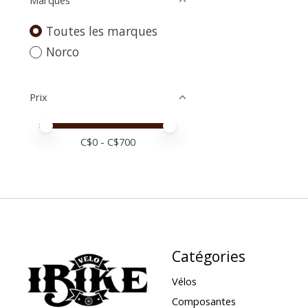
Toutes les marques
Norco
Prix
Prix minimum
Price maximum value
C$
0
- C$
700
Catégories
Vélos
Composantes