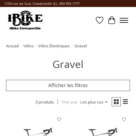
1130 rue du Sud, Cowansville Qc, 450 955-1777
Liste de souhait
Panier
Accueil
/
Vélos
/
Vélos Électriques
/
Gravel
Gravel
Afficher les filtres
3 produits
Trier par
Les plus vus