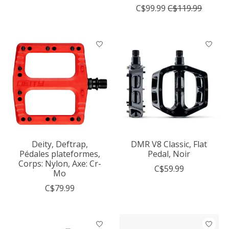
C$99.99
C$119.99
Deity, Deftrap,
DMR V8 Classic, Flat
Pédales plateformes,
Pedal, Noir
Corps: Nylon, Axe: Cr-
C$59.99
Mo
C$79.99