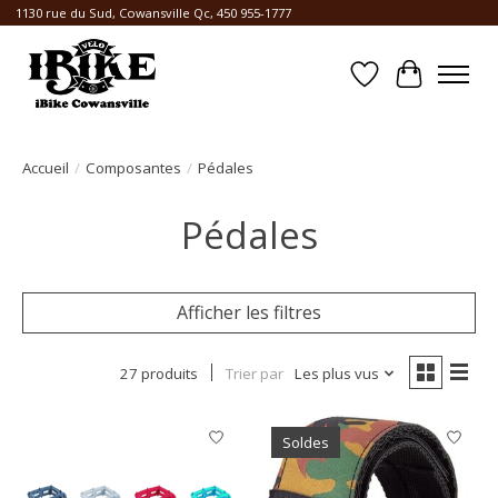
1130 rue du Sud, Cowansville Qc, 450 955-1777
Liste de souhait
Panier
Accueil
/
Composantes
/
Pédales
Pédales
Afficher les filtres
27 produits
Trier par
Les plus vus
Soldes