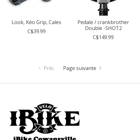
Look, Kéo Grip, Cales
Pedale / crankbrother
Double -SHOT2
C$39.99
C$149.99
Préc.
Page suivante