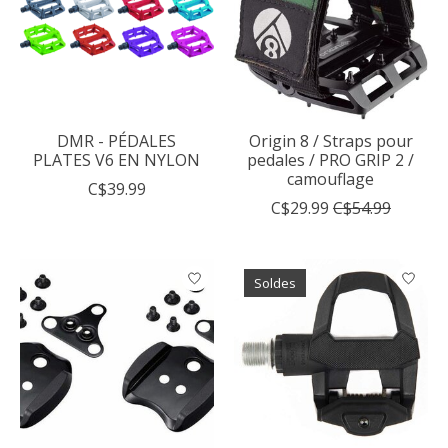
DMR - PÉDALES
Origin 8 / Straps pour
PLATES V6 EN NYLON
pedales / PRO GRIP 2 /
camouflage
C$39.99
C$29.99
C$54.99
Soldes