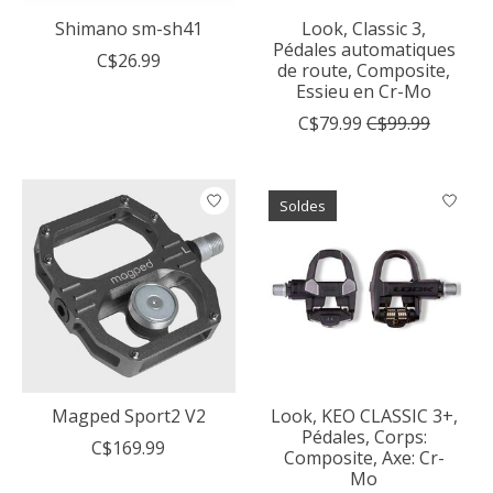
Shimano sm-sh41
Look, Classic 3,
Pédales automatiques
C$26.99
de route, Composite,
Essieu en Cr-Mo
C$79.99
C$99.99
Soldes
Magped Sport2 V2
Look, KEO CLASSIC 3+,
Pédales, Corps:
C$169.99
Composite, Axe: Cr-
Mo