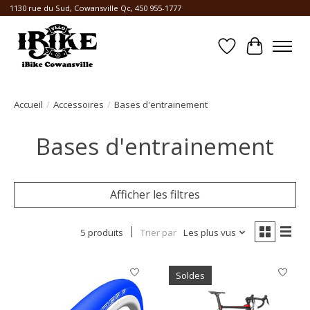
1130 rue du Sud, Cowansville Qc, 450 955-1777
Liste de souhait
Panier
Accueil
/
Accessoires
/
Bases d'entrainement
Bases d'entrainement
Afficher les filtres
5 produits
Trier par
Les plus vus
Soldes