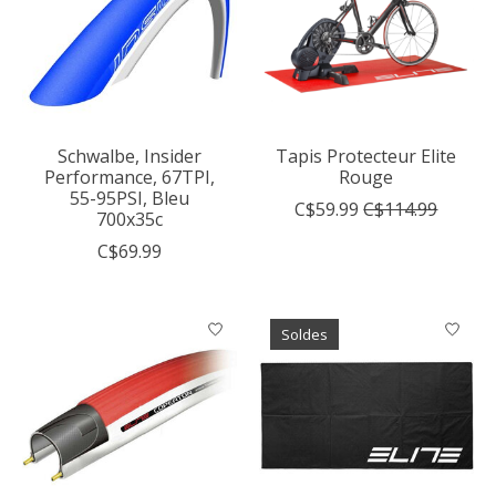
Schwalbe, Insider
Tapis Protecteur Elite
Performance, 67TPI,
Rouge
55-95PSI, Bleu
C$59.99
C$114.99
700x35c
C$69.99
Soldes