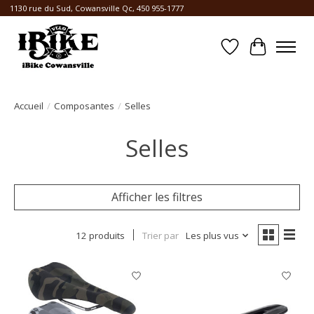
1130 rue du Sud, Cowansville Qc, 450 955-1777
Liste de souhait
Panier
Accueil
/
Composantes
/
Selles
Selles
Afficher les filtres
12 produits
Trier par
Les plus vus