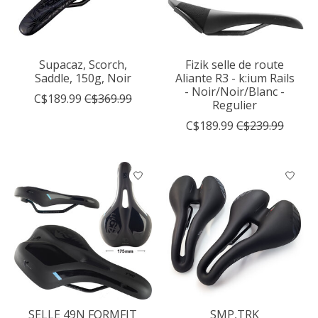
Supacaz, Scorch,
Fizik selle de route
Saddle, 150g, Noir
Aliante R3 - k:ium Rails
- Noir/Noir/Blanc -
C$189.99
C$369.99
Regulier
C$189.99
C$239.99
SELLE 49N FORMFIT
SMP,TRK