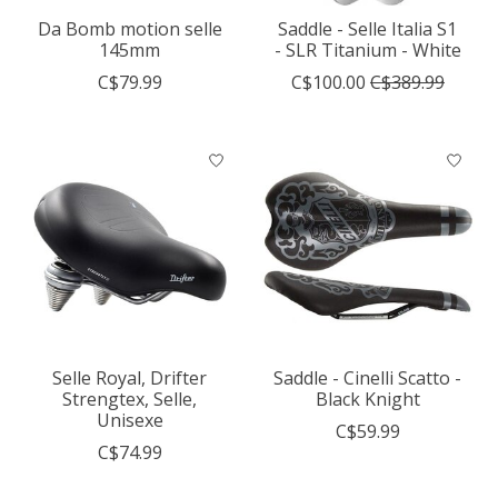
Da Bomb motion selle
Saddle - Selle Italia S1
145mm
- SLR Titanium - White
C$79.99
C$100.00
C$389.99
Selle Royal, Drifter
Saddle - Cinelli Scatto -
Strengtex, Selle,
Black Knight
Unisexe
C$59.99
C$74.99