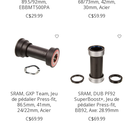
89.5/92mm,
68/73mm, 42mm,
EBBMT500PA
30mm, Acier
C$29.99
C$59.99
SRAM, GXP Team, Jeu
SRAM, DUB PF92
de pédalier Press-fit,
SuperBoost+, Jeu de
86.5mm, 41mm,
pédalier Press-fit,
24/22mm, Acier
BB92, Axe: 28.99mm
C$69.99
C$69.99