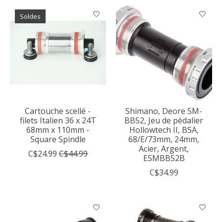
Soldes
Cartouche scellé -
Shimano, Deore SM-
filets Italien 36 x 24T
BB52, Jeu de pédalier
68mm x 110mm -
Hollowtech II, BSA,
Square Spindle
68/E/73mm, 24mm,
Acier, Argent,
C$24.99
C$44.99
ESMBB52B
C$34.99