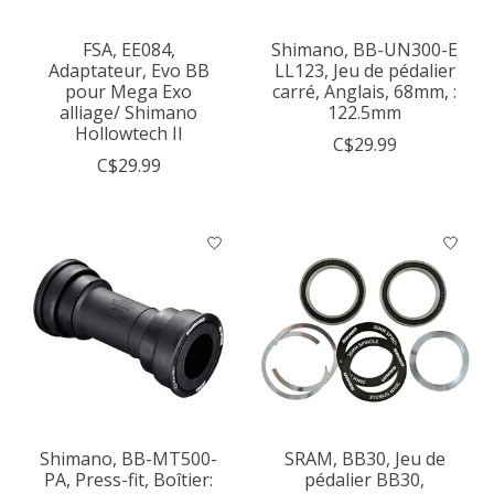
FSA, EE084,
Shimano, BB-UN300-E
Adaptateur, Evo BB
LL123, Jeu de pédalier
pour Mega Exo
carré, Anglais, 68mm, :
alliage/ Shimano
122.5mm
Hollowtech II
C$29.99
C$29.99
Shimano, BB-MT500-
SRAM, BB30, Jeu de
PA, Press-fit, Boîtier:
pédalier BB30,