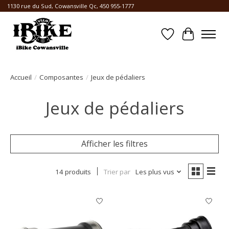
1130 rue du Sud, Cowansville Qc, 450 955-1777
Liste de souhait
Panier
Accueil
/
Composantes
/
Jeux de pédaliers
Jeux de pédaliers
Afficher les filtres
14 produits
Trier par
Les plus vus