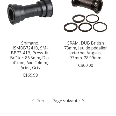
Shimano,
SRAM, DUB British
ISMBB7241B, SM-
73mm, Jeu de pédalier
BB72-41B, Press-fit,
externe, Anglais,
Boîtier: 86.5mm, Dia.:
73mm, 28.99mm
41mm, Axe: 24mm,
C$60.00
Acier, Gris
C$69.99
Préc.
Page suivante