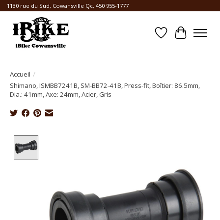
1130 rue du Sud, Cowansville Qc, 450 955-1777
Liste de souhait
Panier
Accueil
/
Shimano, ISMBB7241B, SM-BB72-41B, Press-fit, Boîtier: 86.5mm,
Dia.: 41mm, Axe: 24mm, Acier, Gris
Product image slideshow Items