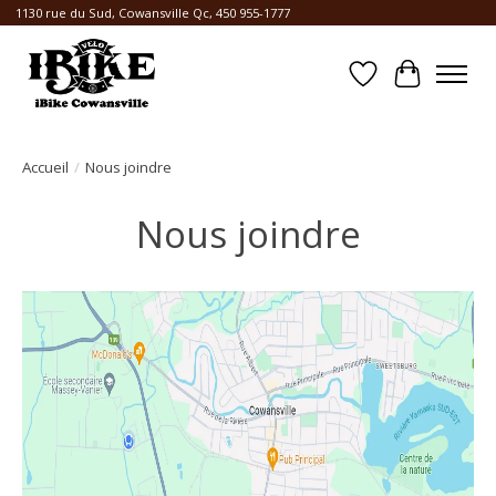
1130 rue du Sud, Cowansville Qc, 450 955-1777
Liste de souhait
Panier
Accueil
/
Nous joindre
Nous joindre