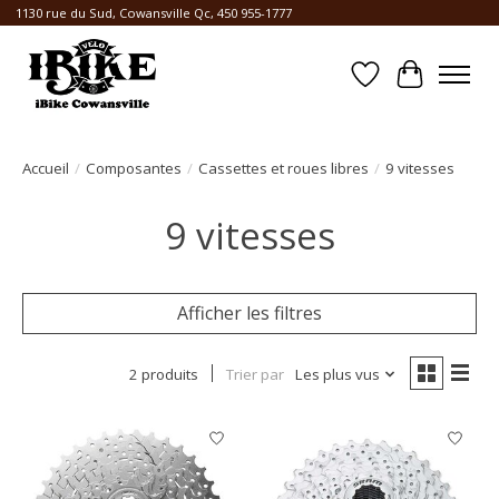
1130 rue du Sud, Cowansville Qc, 450 955-1777
Liste de souhait
Panier
Accueil
/
Composantes
/
Cassettes et roues libres
/
9 vitesses
9 vitesses
Afficher les filtres
2 produits
Trier par
Les plus vus