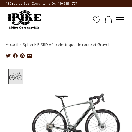
1130 rue du Sud, Cowansville Qc, 450 955-1777
Liste de souhait
Panier
Accueil
/
Spherik E-SRD Vélo électrique de route et Gravel
Product image slideshow Items