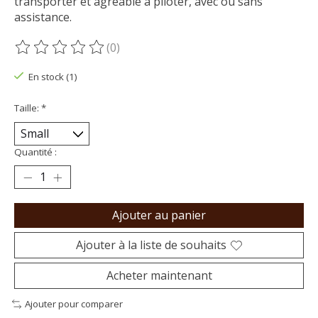
transporter et agréable à piloter, avec ou sans
assistance.
(0)
Ce produit est évalué à
0
sur 5
En stock (1)
Taille:
*
Quantité :
Ajouter au panier
Ajouter à la liste de souhaits
Acheter maintenant
Ajouter pour comparer