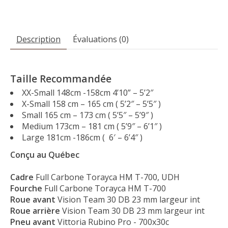
Description
Évaluations (0)
Taille Recommandée
XX-Small 148cm -158cm 4’10” – 5’2″
X-Small 158 cm – 165 cm ( 5’2″ – 5’5″ )
Small 165 cm – 173 cm ( 5’5″ – 5’9″ )
Medium 173cm – 181 cm ( 5’9″ – 6’1″ )
Large 181cm -186cm ( 6′ – 6’4″ )
Conçu au Québec
Cadre
Full Carbone Torayca HM T-700, UDH
Fourche
Full Carbone Torayca HM T-700
Roue
avant
Vision Team 30 DB 23 mm largeur int
Roue
arrière
Vision Team 30 DB 23 mm largeur int
Pneu
avant
Vittoria Rubino Pro - 700x30c