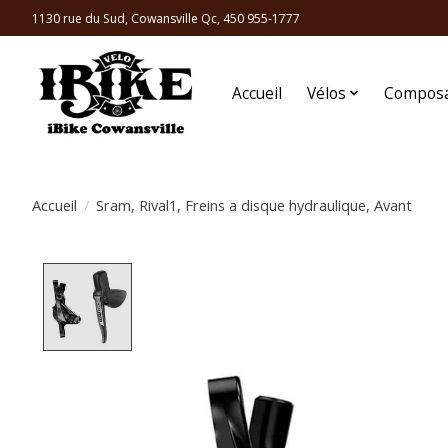
1130 rue du Sud, Cowansville Qc, 450 955-1777
Accueil
Vélos
Compos
Accueil
/
Sram, Rival1, Freins a disque hydraulique, Avant
Product image slideshow Items