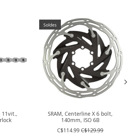
Soldes
11vit.,
SRAM, Centerline X 6 bolt,
rlock
140mm, ISO 6B
C$114.99
C$129.99