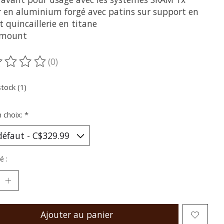
er en aluminium forgé avec patins sur support en
t quincaillerie en titane
 mount
(0)
oduit est évalué à
0
sur 5
stock (1)
n choix:
*
é :
Ajouter au panier