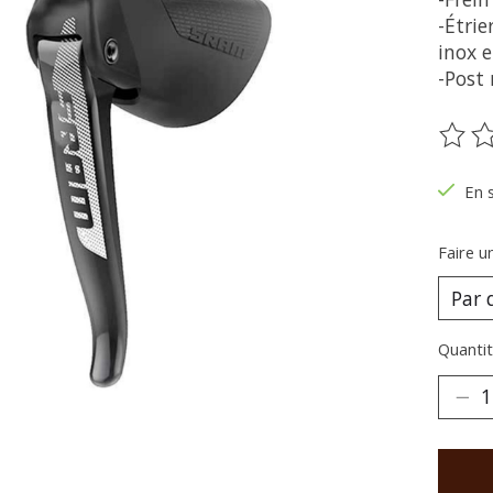
-Étri
inox e
-Post
Ce pr
En 
Faire u
Quantit