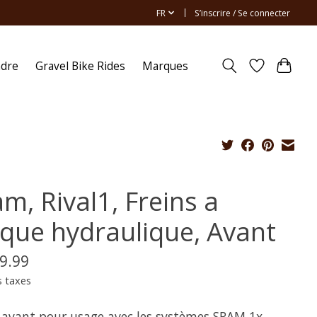
FR
S’inscrire / Se connecter
ndre
Gravel Bike Rides
Marques
m, Rival1, Freins a
sque hydraulique, Avant
9.99
s taxes
n avant pour usage avec les systèmes SRAM 1x