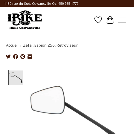
1130 rue du Sud, Cowansville Qc, 450 955-1777
Liste de souhait
Panier
Accueil
/
Zefal, Espion Z56, Rétroviseur
Product image slideshow Items