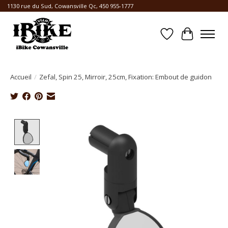
1130 rue du Sud, Cowansville Qc, 450 955-1777
Liste de souhait
Panier
Accueil
/
Zefal, Spin 25, Mirroir, 25cm, Fixation: Embout de guidon
Product image slideshow Items