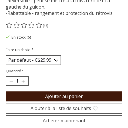
-Réversible - peut se mettre à la fois à droite et à
gauche du guidon.
-Rabattable - rangement et protection du rétrovis
(0)
Ce produit est évalué à
0
sur 5
En stock (6)
Faire un choix:
*
Quantité :
Ajouter au panier
Ajouter à la liste de souhaits
Acheter maintenant