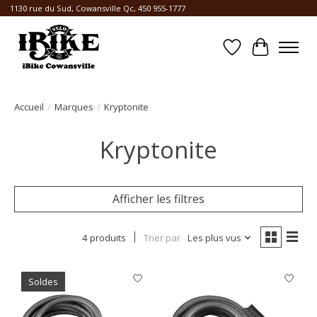
1130 rue du Sud, Cowansville Qc, 450 955-1777
Liste de souhait
Panier
Accueil
/
Marques
/
Kryptonite
Kryptonite
Afficher les filtres
4 produits
Trier par
Les plus vus
Soldes