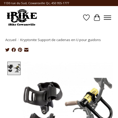
1130 rue du Sud, Cowansville Qc, 450 955-1777
Liste de souhait
Panier
Accueil
/
Kryptonite Support de cadenas en U pour guidons
Product image slideshow Items