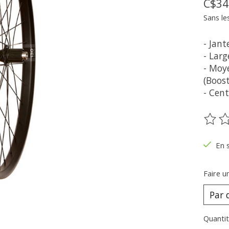
C$34
Sans le
- Jant
- Lar
- Moy
(Boost
- Cent
Ce pr
En 
Faire u
Quantit