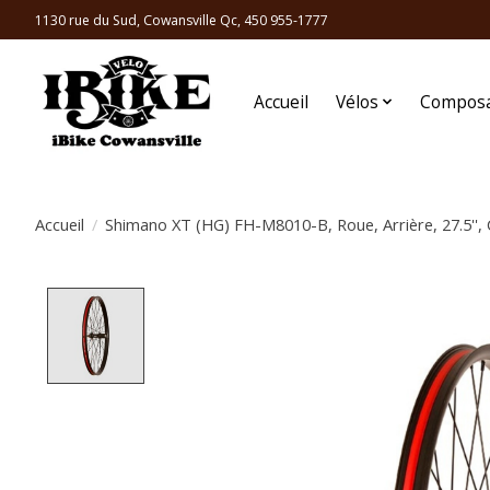
1130 rue du Sud, Cowansville Qc, 450 955-1777
Accueil
Vélos
Compos
Accueil
/
Shimano XT (HG) FH-M8010-B, Roue, Arrière, 27.5'', C
Product image slideshow Items