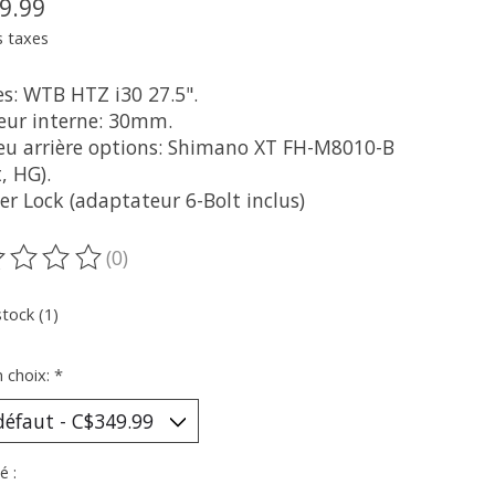
9.99
s taxes
es: WTB HTZ i30 27.5".
geur interne: 30mm.
eu arrière options: Shimano XT FH-M8010-B
, HG).
er Lock (adaptateur 6-Bolt inclus)
(0)
oduit est évalué à
0
sur 5
stock (1)
n choix:
*
é :