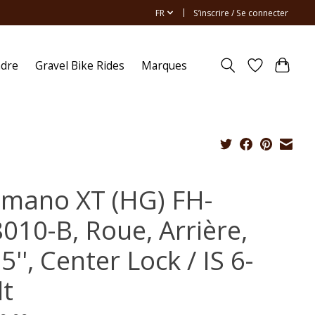
FR
S’inscrire / Se connecter
ndre
Gravel Bike Rides
Marques
imano XT (HG) FH-
010-B, Roue, Arrière,
5'', Center Lock / IS 6-
lt