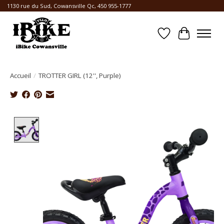
1130 rue du Sud, Cowansville Qc, 450 955-1777
Liste de souhait
Panier
Accueil
/
TROTTER GIRL (12'', Purple)
Product image slideshow Items