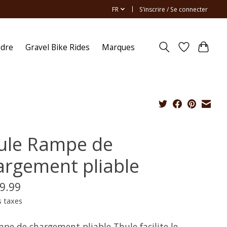
FR
S’inscrire / Se connecter
ndre
Gravel Bike Rides
Marques
ule Rampe de
argement pliable
9.99
s taxes
mpe de chargement pliable Thule facilite le