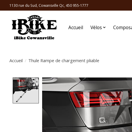
1130 rue du Sud, Cowansville Qc, 450 955-1777
Accueil
Vélos
Compos
Accueil
/
Thule Rampe de chargement pliable
Product image slideshow Items