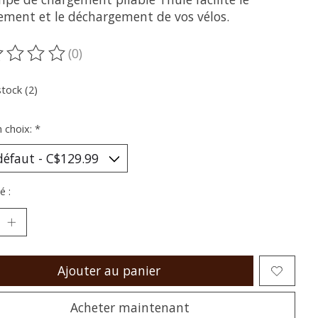
ement et le déchargement de vos vélos.
(0)
oduit est évalué à
0
sur 5
stock (2)
n choix:
*
é :
Ajouter au panier
Acheter maintenant