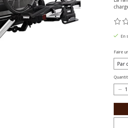
charg
Ce pr
En 
Faire u
Quantit