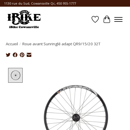
1130 rue du Sud, Cowansville Qc, 450 955-1777
Liste de souhait
Panier
Accueil
/
Roue avant Sunringlé adapt QR9/15/20 32T
Product image slideshow Items