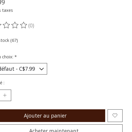
99
s taxes
(0)
oduit est évalué à
0
sur 5
stock (67)
n choix:
*
é :
Ajouter au panier
Acheter maintenant