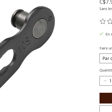
C$7.
Sans le
Ce pr
En 
Faire u
Quantit