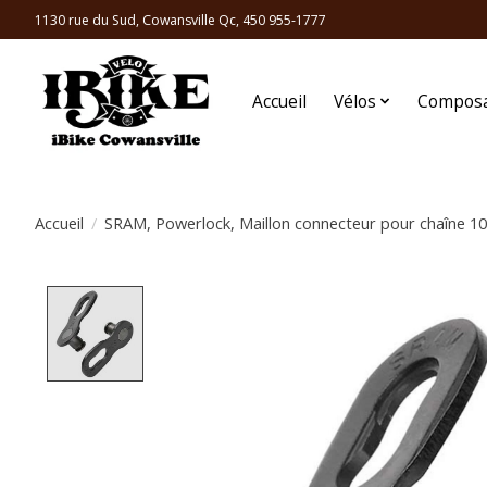
1130 rue du Sud, Cowansville Qc, 450 955-1777
Accueil
Vélos
Compos
Accueil
/
SRAM, Powerlock, Maillon connecteur pour chaîne 10v
Product image slideshow Items