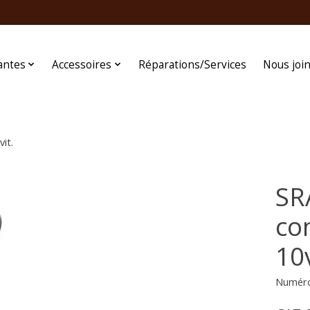
antes
Accessoires
Réparations/Services
Nous joi
it.
SR
co
10v
Numéro 