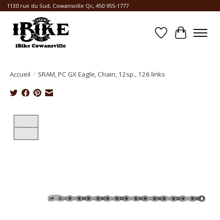
1130 rue du Sud, Cowansville Qc, 450 955-1777
Liste de souhait
Panier
Accueil
/
SRAM, PC GX Eagle, Chain, 12sp., 126 links
Product image slideshow Items