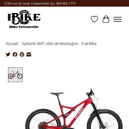
1130 rue du Sud, Cowansville Qc, 450 955-1777
Liste de souhait
Panier
Accueil
/
Spherik SMT, Vélo de Montagne - Trail Bike
Product image slideshow Items