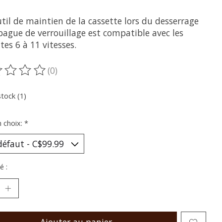
til de maintien de la cassette lors du desserrage
bague de verrouillage est compatible avec les
tes 6 à 11 vitesses.
(0)
oduit est évalué à
0
sur 5
stock (1)
n choix:
*
é :