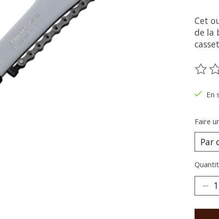
Cet ou
de la 
casset
Ce pr
En 
Faire u
Quantit