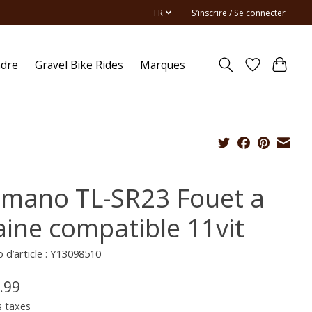
FR
S’inscrire / Se connecter
ndre
Gravel Bike Rides
Marques
imano TL-SR23 Fouet a
aine compatible 11vit
d’article : Y13098510
.99
s taxes