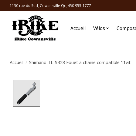
1130 rue du Sud, Cowansville Qc, 450 955-1777
Accueil
Vélos
Compos
Accueil
/
Shimano TL-SR23 Fouet a chaine compatible 11vit
Product image slideshow Items