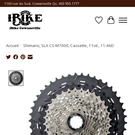
1130 rue du Sud, Cowansville Qc, 450 955-1777
Liste de souhait
Panier
Accueil
/
Shimano, SLX CS-M7000, Cassette, 11vit., 11-46D
Product image slideshow Items