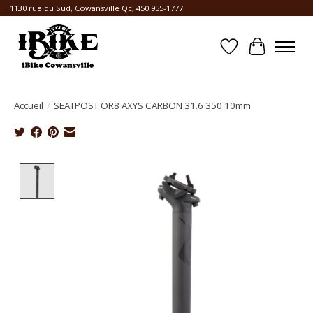
1130 rue du Sud, Cowansville Qc, 450 955-1777
Liste de souhait
Panier
Accueil
/
SEATPOST OR8 AXYS CARBON 31.6 350 10mm
Product image slideshow Items