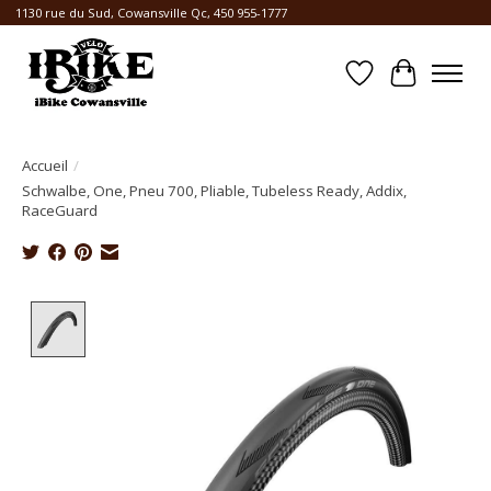
1130 rue du Sud, Cowansville Qc, 450 955-1777
Liste de souhait
Panier
Accueil
/
Schwalbe, One, Pneu 700, Pliable, Tubeless Ready, Addix,
RaceGuard
Product image slideshow Items