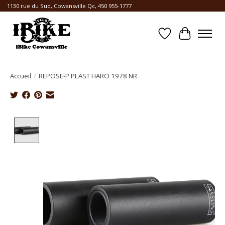
1130 rue du Sud, Cowansville Qc, 450 955-1777
Liste de souhait
Panier
Accueil
/
REPOSE-P PLAST HARO 1978 NR
Product image slideshow Items