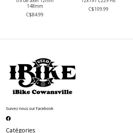
thrue axel 12mm
12x197 L229 FB
148mm
C$109.99
C$84.99
Suivez nous sur Facebook
Catégories