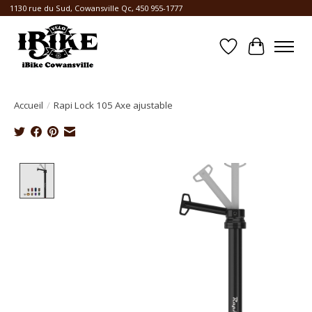
1130 rue du Sud, Cowansville Qc, 450 955-1777
Liste de souhait
Panier
Accueil
/
Rapi Lock 105 Axe ajustable
Product image slideshow Items