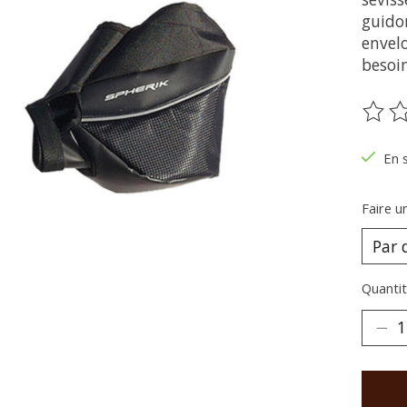
guidon
envel
besoi
Ce pr
En 
Faire u
Quantit