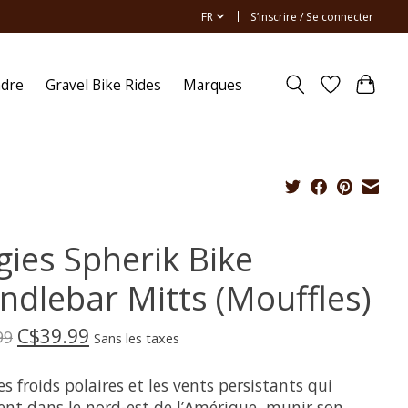
FR
S’inscrire / Se connecter
ndre
Gravel Bike Rides
Marques
gies Spherik Bike
ndlebar Mitts (Mouffles)
C$39.99
99
Sans les taxes
es froids polaires et les vents persistants qui
sent dans le nord-est de l’Amérique, munir son