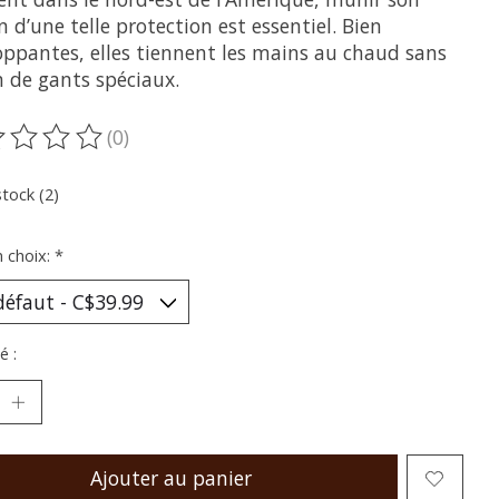
 d’une telle protection est essentiel. Bien
oppantes, elles tiennent les mains au chaud sans
n de gants spéciaux.
(0)
oduit est évalué à
0
sur 5
stock (2)
n choix:
*
é :
Ajouter au panier