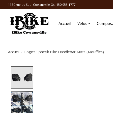
1130 rue du Sud, Cowansville Qc, 450 955-1777
Accueil
Vélos
Compos
Accueil
/
Pogies Spherik Bike Handlebar Mitts (Mouffles)
Product image slideshow Items