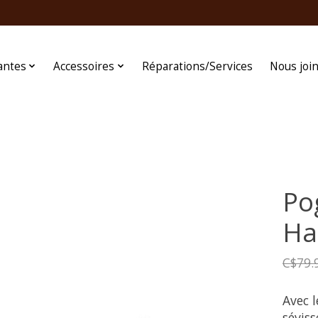
antes
Accessoires
Réparations/Services
Nous joi
Po
Ha
C$79.
Avec l
sévis