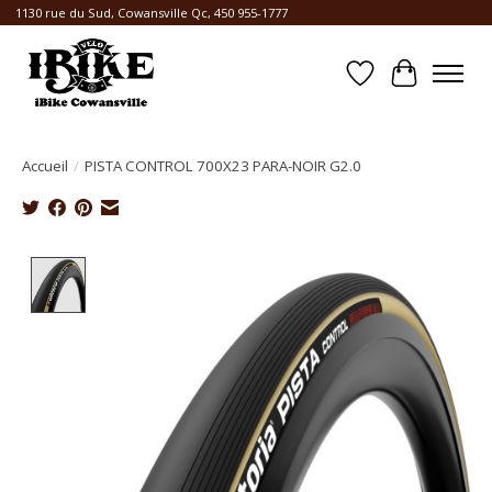
1130 rue du Sud, Cowansville Qc, 450 955-1777
Liste de souhait
Panier
Accueil
/
PISTA CONTROL 700X23 PARA-NOIR G2.0
Product image slideshow Items