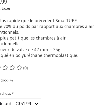
.99
s taxes
plus rapide que le précédent SmarTUBE.
ve 70% du poids par rapport aux chambres à air
ntionnels.
plus petit que les chambres à air
ntionnelles.
gueur de valve de 42 mm = 35g.
riqué en polyuréthane thermoplastique.
(0)
oduit est évalué à
0
sur 5
stock (4)
n choix:
*