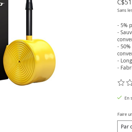
C$51
Sans le
- 5% 
- Sau
conve
- 50% 
conve
- Lon
- Fab
Ce pr
En 
Faire u