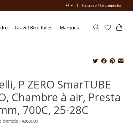
FR
S’inscrire / Se connecter
ndre
Gravel Bike Rides
Marques
relli, P ZERO SmarTUBE
O, Chambre à air, Presta
mm, 700C, 25-28C
d’article : 4360900