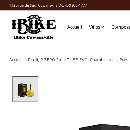
1130 rue du Sud, Cowansville Qc, 450 955-1777
Accueil
Vélos
Compos
Accueil
/
Pirelli, P ZERO SmarTUBE EVO, Chambre à air, Pres
Product image slideshow Items