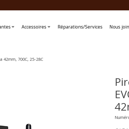
antes
Accessoires
Réparations/Services
Nous joi
ta 42mm, 700C, 25-28C
Pi
EV
42
Numéro 