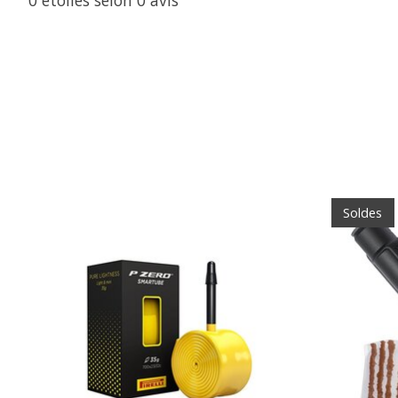
0
étoiles selon
0
avis
Articles du carrousel de produits
Soldes