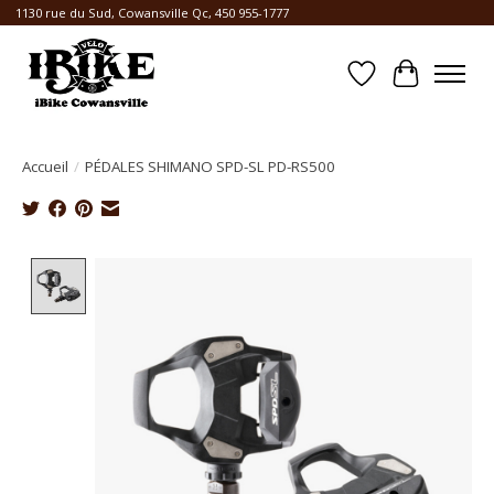
1130 rue du Sud, Cowansville Qc, 450 955-1777
Liste de souhait
Panier
Accueil
/
PÉDALES SHIMANO SPD-SL PD-RS500
Product image slideshow Items