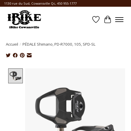
1130 rue du Sud, Cowansville Qc, 450 955-1777
Liste de souhait
Panier
Accueil
/
PÉDALE Shimano, PD-R7000, 105, SPD-SL
Product image slideshow Items