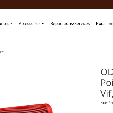
antes
Accessoires
Réparations/Services
Nous joi
ire
OD
Po
Vif
Numéro 