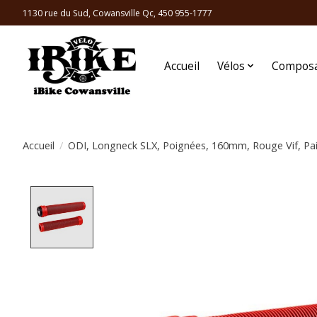
1130 rue du Sud, Cowansville Qc, 450 955-1777
Accueil
Vélos
Compos
Accueil
/
ODI, Longneck SLX, Poignées, 160mm, Rouge Vif, Pa
Product image slideshow Items