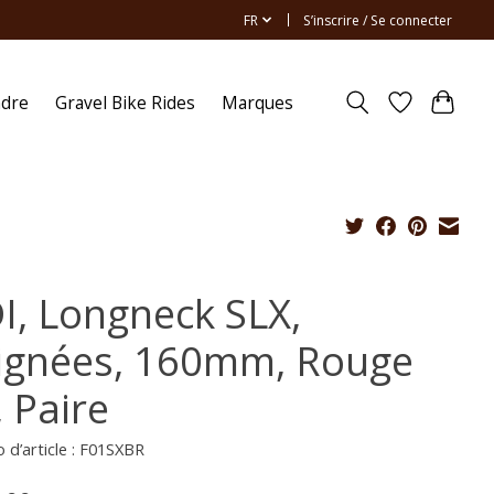
FR
S’inscrire / Se connecter
ndre
Gravel Bike Rides
Marques
I, Longneck SLX,
ignées, 160mm, Rouge
, Paire
d’article : F01SXBR