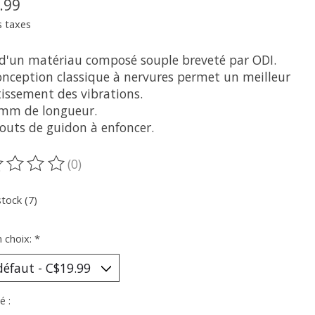
.99
s taxes
t d'un matériau composé souple breveté par ODI.
conception classique à nervures permet un meilleur
issement des vibrations.
 mm de longueur.
outs de guidon à enfoncer.
(0)
oduit est évalué à
0
sur 5
stock (7)
n choix:
*
é :