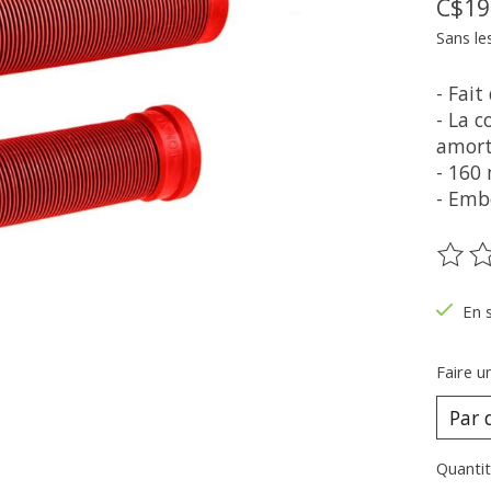
C$19
Sans le
- Fai
- La 
amort
- 160
- Emb
Ce pr
En 
Faire u
Quantit