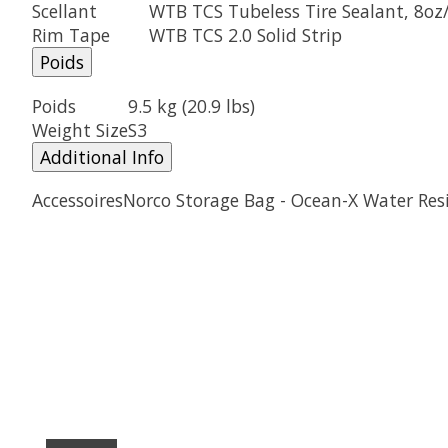
Scellant
WTB TCS Tubeless Tire Sealant, 8o
Rim Tape
WTB TCS 2.0 Solid Strip
Poids
Poids
9.5 kg (20.9 lbs)
Weight Size
S3
Additional Info
Accessoires
Norco Storage Bag - Ocean-X Water Res
Articles du carrousel de produits