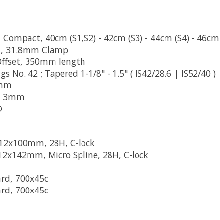
Compact, 40cm (S1,S2) - 42cm (S3) - 44cm (S4) - 46cm 
h, 31.8mm Clamp
Offset, 350mm length
s No. 42 ; Tapered 1-1/8" - 1.5" ( IS42/28.6 | IS52/40 )
8mm
pe 3mm
D
 12x100mm, 28H, C-lock
12x142mm, Micro Spline, 28H, C-lock
ard, 700x45c
ard, 700x45c