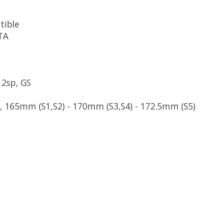
tible
TA
12sp, GS
 165mm (S1,S2) - 170mm (S3,S4) - 172.5mm (S5)