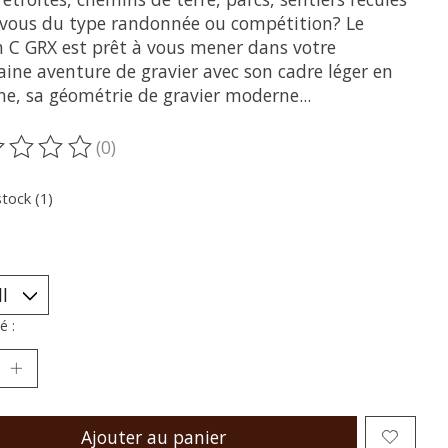
s-vous du type randonnée ou compétition? Le
h C GRX est prêt à vous mener dans votre
aine aventure de gravier avec son cadre léger en
ne, sa géométrie de gravier moderne...
(0)
oduit est évalué à
0
sur 5
stock (1)
é :
Ajouter au panier