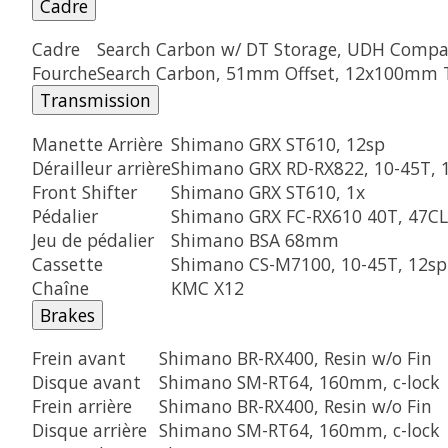
Cadre
Cadre
Search Carbon w/ DT Storage, UDH Compa
Fourche
Search Carbon, 51mm Offset, 12x100mm 
Transmission
Manette Arrière
Shimano GRX ST610, 12sp
Dérailleur arrière
Shimano GRX RD-RX822, 10-45T, 
Front Shifter
Shimano GRX ST610, 1x
Pédalier
Shimano GRX FC-RX610 40T, 47CL,
Jeu de pédalier
Shimano BSA 68mm
Cassette
Shimano CS-M7100, 10-45T, 12sp
Chaîne
KMC X12
Brakes
Frein avant
Shimano BR-RX400, Resin w/o Fin
Disque avant
Shimano SM-RT64, 160mm, c-lock
Frein arrière
Shimano BR-RX400, Resin w/o Fin
Disque arrière
Shimano SM-RT64, 160mm, c-lock