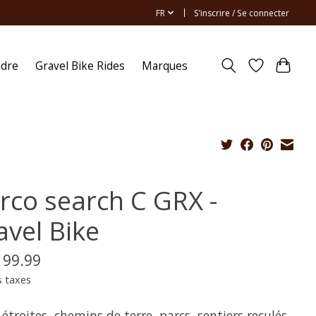
FR
S’inscrire / Se connecter
ndre
Gravel Bike Rides
Marques
rco search C GRX -
avel Bike
199.99
s taxes
 étroites, chemins de terre, parcs, sentiers reculés