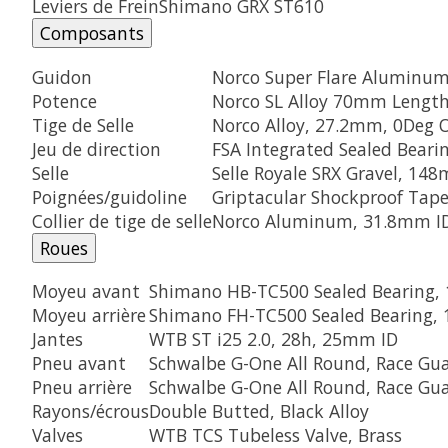
Leviers de Frein
Shimano GRX ST610
Composants
Guidon
Norco Super Flare Aluminum 
Potence
Norco SL Alloy 70mm Lengt
Tige de Selle
Norco Alloy, 27.2mm, 0Deg 
Jeu de direction
FSA Integrated Sealed Bearing
Selle
Selle Royale SRX Gravel, 14
Poignées/guidoline
Griptacular Shockproof Ta
Collier de tige de selle
Norco Aluminum, 31.8mm I
Roues
Moyeu avant
Shimano HB-TC500 Sealed Bearing,
Moyeu arrière
Shimano FH-TC500 Sealed Bearing, 
Jantes
WTB ST i25 2.0, 28h, 25mm ID
Pneu avant
Schwalbe G-One All Round, Race Gu
Pneu arrière
Schwalbe G-One All Round, Race Gu
Rayons/écrous
Double Butted, Black Alloy
Valves
WTB TCS Tubeless Valve, Brass