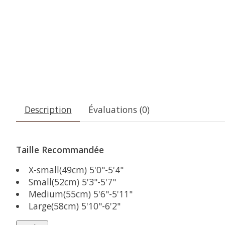
Description
Évaluations (0)
Taille Recommandée
X-small(49cm) 5'0"-5'4"
Small(52cm) 5'3"-5'7"
Medium(55cm) 5'6"-5'11"
Large(58cm) 5'10"-6'2"