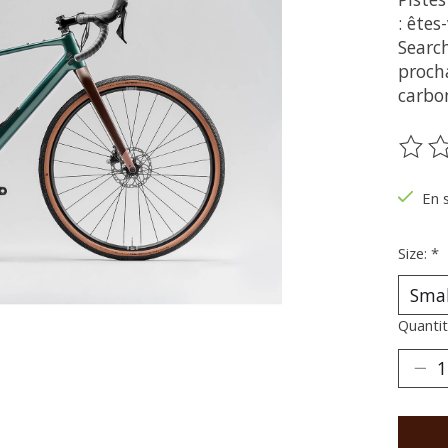
: ête
Searc
proch
carbo
Ce pr
En 
Size:
*
Quantit