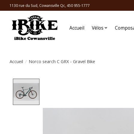
1130 rue du Sud, Cowansville Qc, 450 955-1777
Accueil
Vélos
Compos
Accueil
/
Norco search C GRX - Gravel Bike
Product image slideshow Items