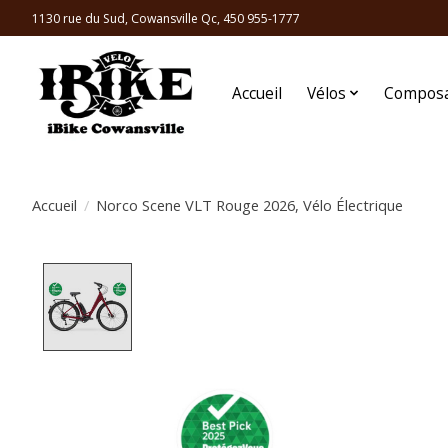
1130 rue du Sud, Cowansville Qc, 450 955-1777
Accueil
Vélos
Compos
Accueil
/
Norco Scene VLT Rouge 2026, Vélo Électrique
Product image slideshow Items