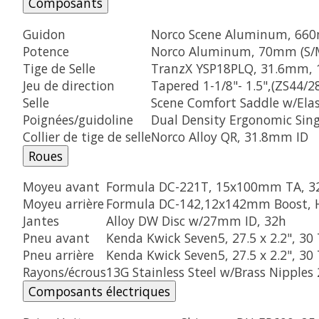
Composants
Guidon
Norco Scene Aluminum, 66
Potence
Norco Aluminum, 70mm (S/M)
Tige de Selle
TranzX YSP18PLQ, 31.6mm
Jeu de direction
Tapered 1-1/8"- 1.5",(ZS44/2
Selle
Scene Comfort Saddle w/El
Poignées/guidoline
Dual Density Ergonomic Sin
Collier de tige de selle
Norco Alloy QR, 31.8mm ID
Roues
Moyeu avant
Formula DC-221T, 15x100mm TA, 32
Moyeu arrière
Formula DC-142,12x142mm Boost, H
Jantes
Alloy DW Disc w/27mm ID, 32h
Pneu avant
Kenda Kwick Seven5, 27.5 x 2.2", 30 
Pneu arrière
Kenda Kwick Seven5, 27.5 x 2.2", 30 
Rayons/écrous
13G Stainless Steel w/Brass Nipple
Composants électriques