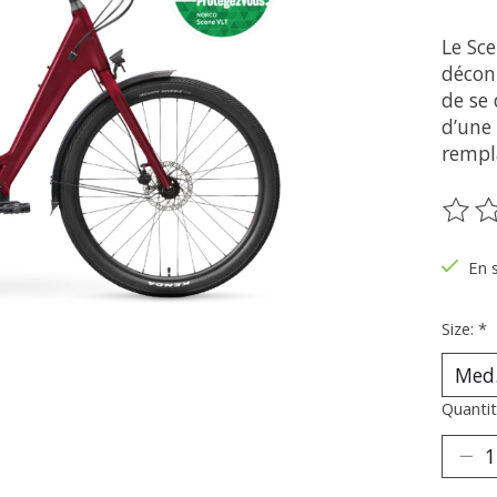
Le Sce
décont
de se 
d’une 
rempla
Ce pr
En 
Size:
*
Quantit