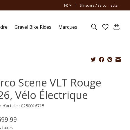
FR
S’inscrire / Se connecter
ndre
Gravel Bike Rides
Marques
rco Scene VLT Rouge
26, Vélo Électrique
d’article : 0250016715
699.99
s taxes