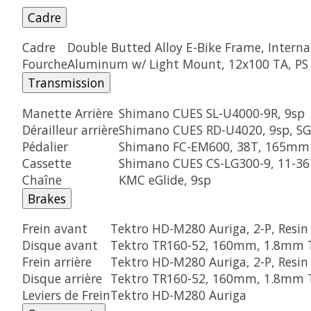
Cadre
Cadre
Double Butted Alloy E-Bike Frame, Interna
Fourche
Aluminum w/ Light Mount, 12x100 TA, PS
Transmission
Manette Arrière
Shimano CUES SL-U4000-9R, 9sp
Dérailleur arrière
Shimano CUES RD-U4020, 9sp, SG
Pédalier
Shimano FC-EM600, 38T, 165mm
Cassette
Shimano CUES CS-LG300-9, 11-36
Chaîne
KMC eGlide, 9sp
Brakes
Frein avant
Tektro HD-M280 Auriga, 2-P, Resin 
Disque avant
Tektro TR160-52, 160mm, 1.8mm Th
Frein arrière
Tektro HD-M280 Auriga, 2-P, Resin 
Disque arrière
Tektro TR160-52, 160mm, 1.8mm Th
Leviers de Frein
Tektro HD-M280 Auriga