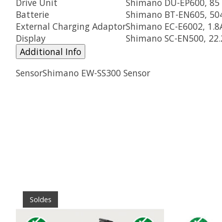
Drive Unit
Shimano DU-EP600, 85
Batterie
Shimano BT-EN605, 50
External Charging Adaptor
Shimano EC-E6002, 1.8
Display
Shimano SC-EN500, 2
Additional Info
Sensor
Shimano EW-SS300 Sensor
Articles du carrousel de produits
Soldes