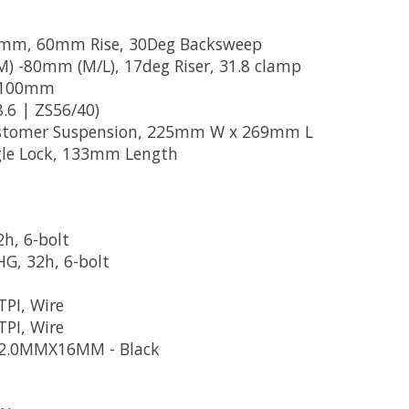
0mm, 60mm Rise, 30Deg Backsweep
 -80mm (M/L), 17deg Riser, 31.8 clamp
, 100mm
8.6 | ZS56/40)
astomer Suspension, 225mm W x 269mm L
gle Lock, 133mm Length
h, 6-bolt
G, 32h, 6-bolt
TPI, Wire
TPI, Wire
s 2.0MMX16MM - Black