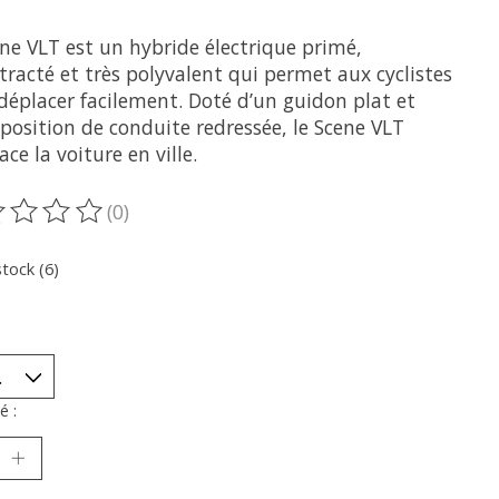
ne VLT est un hybride électrique primé,
racté et très polyvalent qui permet aux cyclistes
déplacer facilement. Doté d’un guidon plat et
position de conduite redressée, le Scene VLT
ce la voiture en ville.
(0)
oduit est évalué à
0
sur 5
stock (6)
é :