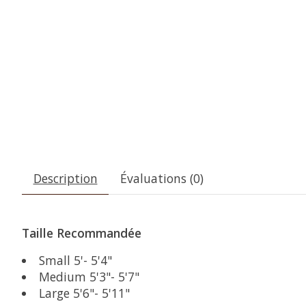
Description
Évaluations (0)
Taille Recommandée
Small 5'- 5'4"
Medium 5'3"- 5'7"
Large 5'6"- 5'11"