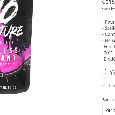
C$15
Sans le
- Pou
- Scel
- Con
- Ne 
-Fonc
-20°C
-Biod
Ce pr
En 
Faire u