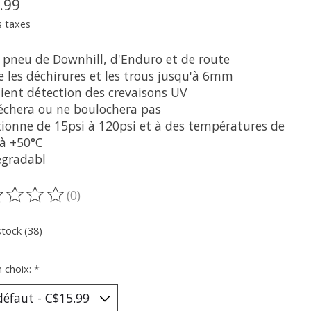
.99
s taxes
r pneu de Downhill, d'Enduro et de route
le les déchirures et les trous jusqu'à 6mm
tient détection des crevaisons UV
séchera ou ne boulochera pas
tionne de 15psi à 120psi et à des températures de
 à +50°C
égradabl
(0)
oduit est évalué à
0
sur 5
stock (38)
n choix:
*