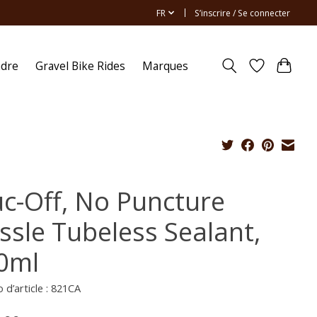
FR
S’inscrire / Se connecter
ndre
Gravel Bike Rides
Marques
c-Off, No Puncture
ssle Tubeless Sealant,
0ml
d’article : 821CA