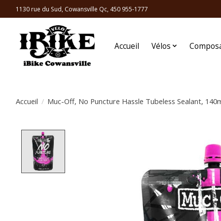
1130 rue du Sud, Cowansville Qc, 450 955-1777
Accueil
Vélos
Compos
Accueil
/
Muc-Off, No Puncture Hassle Tubeless Sealant, 140
Product image slideshow Items