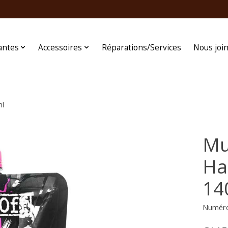
antes
Accessoires
Réparations/Services
Nous joi
ml
Mu
Ha
14
Numéro 