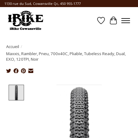
1130 rue du Sud, Cowansville Qc, 450 955-1777
Liste de souhait
Panier
Accueil
/
Maxxis, Rambler, Pneu, 700x40C, Pliable, Tubeless Ready, Dual,
EXO, 120TPI, Noir
Product image slideshow Items