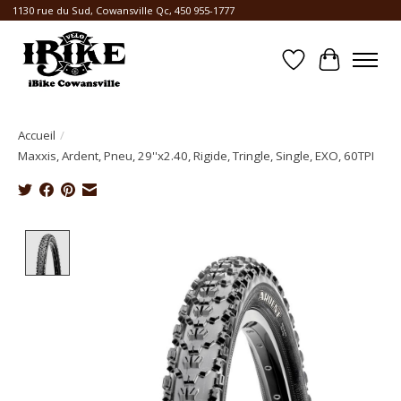
1130 rue du Sud, Cowansville Qc, 450 955-1777
Liste de souhait
Panier
Accueil
/
Maxxis, Ardent, Pneu, 29''x2.40, Rigide, Tringle, Single, EXO, 60TPI
Product image slideshow Items