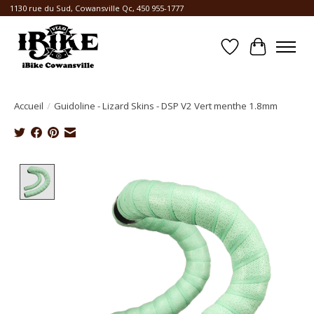
1130 rue du Sud, Cowansville Qc, 450 955-1777
Liste de souhait
Panier
Accueil
/
Guidoline - Lizard Skins - DSP V2 Vert menthe 1.8mm
Product image slideshow Items