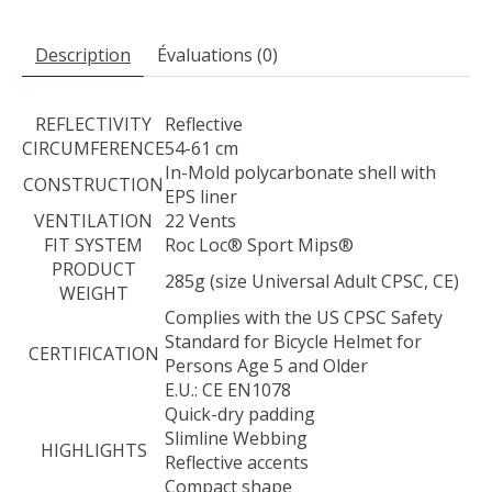
Description
Évaluations (0)
REFLECTIVITY
Reflective
CIRCUMFERENCE
54-61 cm
In-Mold polycarbonate shell with
CONSTRUCTION
EPS liner
VENTILATION
22 Vents
FIT SYSTEM
Roc Loc® Sport Mips®
PRODUCT
285g (size Universal Adult CPSC, CE)
WEIGHT
Complies with the US CPSC Safety
Standard for Bicycle Helmet for
CERTIFICATION
Persons Age 5 and Older
E.U.: CE EN1078
Quick-dry padding
Slimline Webbing
HIGHLIGHTS
Reflective accents
Compact shape