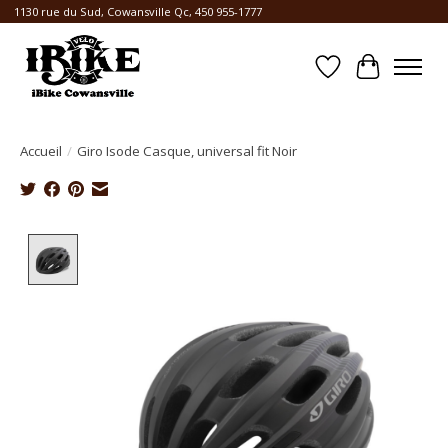
1130 rue du Sud, Cowansville Qc, 450 955-1777
Liste de souhait
Panier
Accueil
/
Giro Isode Casque, universal fit Noir
Product image slideshow Items