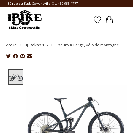
1130 rue du Sud, Cowansville Qc, 450 955-1777
Liste de souhait
Panier
Accueil
/
Fuji Rakan 1.5 LT - Enduro X-Large, Vélo de montagne
Product image slideshow Items