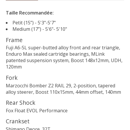
Taille Recommandée:
Petit (15”) - 5'3"-5'7"
Medium (17”) - 5'6"- 5'10"
Frame
Fuji A6-SL super-butted alloy front and rear triangle,
Enduro Max sealed cartridge bearings, MLink
patented suspension system, Boost 148x12mm, UDH,
120mm
Fork
Marzocchi Bomber Z2 RAIL 29, 2-position, tapered
alloy steerer, Boost 110x15mm, 44mm offset, 140mm
Rear Shock
Fox Float EVOL Performance
Crankset
Shimano Deore, 32T