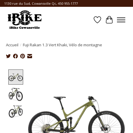
1130 rue du Sud, Cowansville Qc, 450 955-1777
Liste de souhait
Panier
Accueil
/
Fuji Rakan 1.3 Vert Khaki, Vélo de montagne
Product image slideshow Items