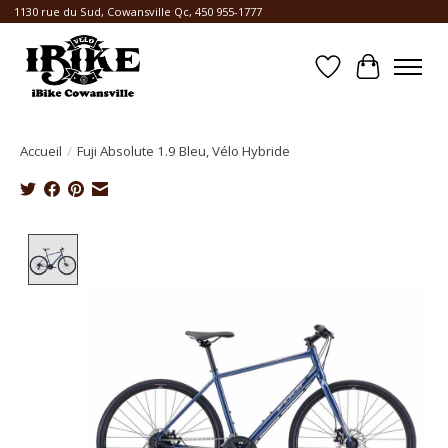
1130 rue du Sud, Cowansville Qc, 450 955-1777
Liste de souhait
Panier
Accueil
/
Fuji Absolute 1.9 Bleu, Vélo Hybride
Product image slideshow Items