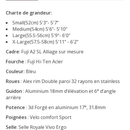
Charte de grandeur:
Small(52cm) 5'3"- 5'7"
Medium(54cm) 5'6"- 5'10"
Large(55.5-56cm) 5'9"- 6'0"
X-Large(57.5-58cm) 5'11" - 6'2"
Cadre
: Fuji A2 SL Alliage sur mesure
Fourche
: Fuji Hi-Ten Acier
Couleur:
Bleu
Roues
: Alex rim Double paroi 32 rayons en stainless
Guidon
: Aluminium 18mm d’élévation et 6° d’angle
arrière
Potence
: 3d Forgé en aluminium 17°, 31.8mm
Poignées
: Velo comfort Sport
Selle
: Selle Royale Vivo Ergo