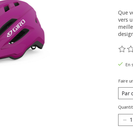
Que vo
vers u
meill
design
Ce pr
En 
Faire u
Quantit