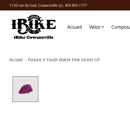
1130 rue du Sud, Cowansville Qc, 450 955-1777
Accueil
Vélos
Compos
Accueil
/
Fixture II Youth Matte Pink Street UY
Product image slideshow Items