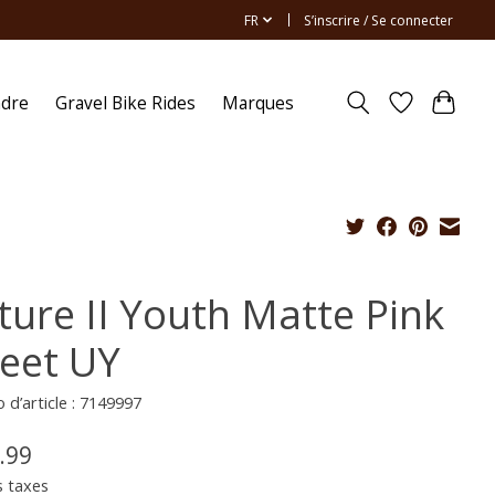
FR
S’inscrire / Se connecter
ndre
Gravel Bike Rides
Marques
xture II Youth Matte Pink
reet UY
d’article : 7149997
.99
s taxes