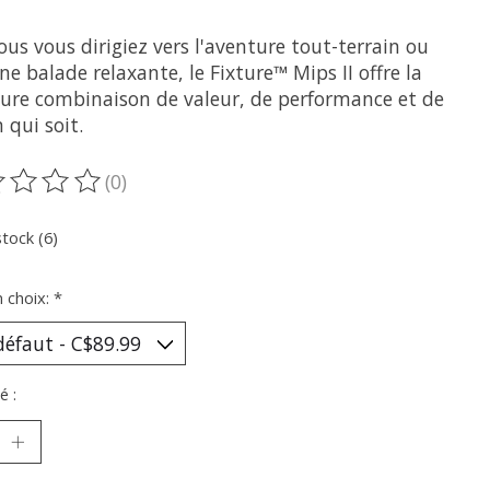
us vous dirigiez vers l'aventure tout-terrain ou
ne balade relaxante, le Fixture™ Mips II offre la
eure combinaison de valeur, de performance et de
 qui soit.
(0)
oduit est évalué à
0
sur 5
stock (6)
n choix:
*
é :